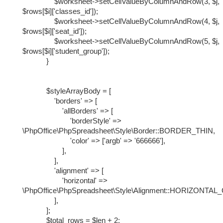
$worksheet->setCellValueByColumnAndRow(3, $j,
$rows[$i]['classes_id']);
$worksheet->setCellValueByColumnAndRow(4, $j,
$rows[$i]['seat_id']);
$worksheet->setCellValueByColumnAndRow(5, $j,
$rows[$i]['student_group']);
}
$styleArrayBody = [
'borders' => [
'allBorders' => [
'borderStyle' =>
\PhpOffice\PhpSpreadsheet\Style\Border::BORDER_THIN,
'color' => ['argb' => '666666'],
],
],
'alignment' => [
'horizontal' =>
\PhpOffice\PhpSpreadsheet\Style\Alignment::HORIZONTA
],
];
$total_rows = $len + 2;