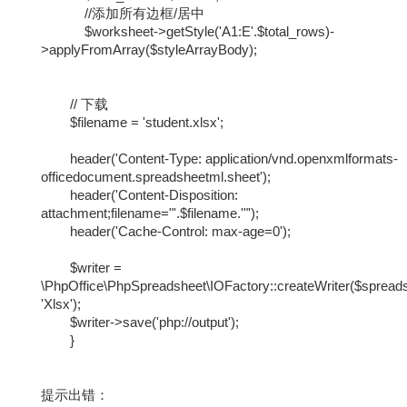
//添加所有边框/居中
$worksheet->getStyle('A1:E'.$total_rows)-
>applyFromArray($styleArrayBody);
// 下载
$filename = 'student.xlsx';
header('Content-Type: application/vnd.openxmlformats-
officedocument.spreadsheetml.sheet');
header('Content-Disposition:
attachment;filename="'.$filename.'"');
header('Cache-Control: max-age=0');
$writer =
\PhpOffice\PhpSpreadsheet\IOFactory::createWriter($spread
'Xlsx');
$writer->save('php://output');
}
提示出错：