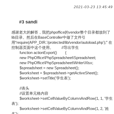
2021-03-23 13:45:49
#3 sandi
感谢老大的解答，我把phpoffice的vendor整个目录都放到了
lib目录。然后在BaseController中做了文件引
用“require(APP_DIR.'/protected/lib/vendor/autoload.php');” 在
控制器页面中这个使用。 //导出学生
function actionExport() {
new PhpOffice\PhpSpreadsheet\Spreadsheet;
new PhpOffice\PhpSpreadsheet\Writer\Xlsx;
$spreadsheet = new Spreadsheet();
$worksheet = $spreadsheet->getActiveSheet();
$worksheet->setTitle('学生表');
//表头
//设置单元格内容
$worksheet->setCellValueByColumnAndRow(1, 1, '学生
表');
$worksheet->setCellValueByColumnAndRow(1, 2, '姓
名');