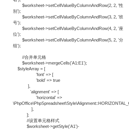
$worksheet->setCellValueByColumnAndRow(2, 2, '性
别');
$worksheet->setCellValueByColumnAndRow(3, 2, '班
号');
$worksheet->setCellValueByColumnAndRow(4, 2, '座
位');
$worksheet->setCellValueByColumnAndRow(5, 2, '分
组');
//合并单元格
$worksheet->mergeCells('A1:E1');
$styleArray = [
'font' => [
'bold' => true
],
'alignment' => [
'horizontal' =>
\PhpOffice\PhpSpreadsheet\Style\Alignment::HORIZONTA
],
];
//设置单元格样式
$worksheet->getStyle('A1')-