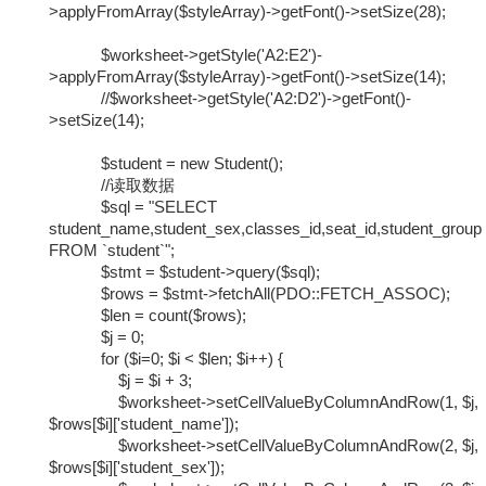
>applyFromArray($styleArray)->getFont()->setSize(28);
$worksheet->getStyle('A2:E2')-
>applyFromArray($styleArray)->getFont()->setSize(14);
//$worksheet->getStyle('A2:D2')->getFont()-
>setSize(14);
$student = new Student();
//读取数据
$sql = "SELECT
student_name,student_sex,classes_id,seat_id,student_group
FROM `student`";
$stmt = $student->query($sql);
$rows = $stmt->fetchAll(PDO::FETCH_ASSOC);
$len = count($rows);
$j = 0;
for ($i=0; $i < $len; $i++) {
$j = $i + 3;
$worksheet->setCellValueByColumnAndRow(1, $j,
$rows[$i]['student_name']);
$worksheet->setCellValueByColumnAndRow(2, $j,
$rows[$i]['student_sex']);