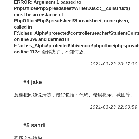
ERROR: Argument 1 passed to
PhpOffice\PhpSpreadsheet\Writer\Xlsx::__construct()
must be an instance of
PhpOffice\PhpSpreadsheet\Spreadsheet, none given,
called in
F:\iclass_Alpha\protected\controller\teacher\StudentContr
on line 396 and defined in
F:\iclass_Alpha\protected\lib\vendor\phpoffice\phpsprea
on line 112
不会解决了，不知何故。
2021-03-23 20:17:30
#4 jake
意要把问题说清楚，最好包括：代码、错误提示、截图等。
2021-03-23 22:00:59
#5 sandi
程序文件结构