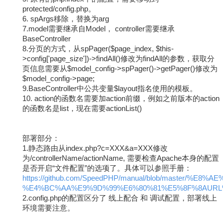
protected/config.php。
6. spArgs移除，替换为arg
7.model需要继承自Model， controller需要继承
BaseController
8.分页的方式，从spPager($page_index, $this-
>config['page_size'])->findAll()修改为findAll的参数，获取分
页信息需要从$model_config->spPager()->getPager()修改为
$model_config->page;
9.BaseController中公共变量$layout指名使用的模板。
10. action的函数名需要加action前缀，例如之前版本的action
的函数名是list，现在需要actionList()
部署部分：
1.静态路由从index.php?c=XXX&a=XXX修改
为/controllerName/actionName, 需要检查Apache本身的配置
是否开启“文件配置”的选项了。具体可以参照手册：
https://github.com/SpeedPHP/manual/blob/master/
%E4%BC%AA%E9%9D%99%E6%80%81%E5%8F%8AURL
2.config.php的配置区分了 线上配合 和 调试配置，部署线上
环境需要注意。