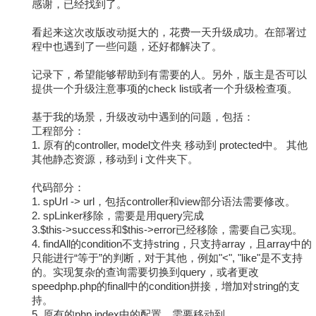
感谢，已经找到了。
看起来这次改版改动挺大的，花费一天升级成功。在部署过
程中也遇到了一些问题，还好都解决了。
记录下，希望能够帮助到有需要的人。另外，版主是否可以
提供一个升级注意事项的check list或者一个升级检查项。
基于我的场景，升级改动中遇到的问题，包括：
工程部分：
1. 原有的controller, model文件夹 移动到 protected中。 其他
其他静态资源，移动到 i 文件夹下。
代码部分：
1. spUrl -> url，包括controller和view部分语法需要修改。
2. spLinker移除，需要是用query完成
3.$this->success和$this->error已经移除，需要自己实现。
4. findAll的condition不支持string，只支持array，且array中的
只能进行“等于”的判断，对于其他，例如"<", "like"是不支持
的。实现复杂的查询需要切换到query，或者更改
speedphp.php的finall中的condition拼接，增加对string的支
持。
5. 原有的php.index中的配置，需要移动到