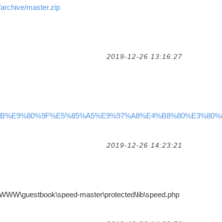
archive/master.zip
2019-12-26 13:16:27
r/%E5%BF%AB%E9%80%9F%E5%85%A5%E9%97%A8%E4%B8%80%E
2019-12-26 14:23:21
\WWW\guestbook\speed-master\protected\lib\speed.php