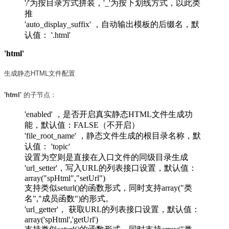
'/'为按目录方式拼装，'_'为按下划线方式，以此类
推
'auto_display_suffix' ，自动输出模板的后缀名，默
认值： '.html'
'html'
生成静态HTML文件配置
'html'
的子节点：
'enabled' ，是否开启真实静态HTML文件生成功
能，默认值：FALSE（不开启）
'file_root_name' ，静态文件生成的根目录名称，默
认值： 'topic'
设置为空则是直接在入口文件的同级目录生成
'url_setter'，写入URL的列表接口设置，默认值：
array("spHtml","setUrl")
支持类似seturl()的函数形式，同时支持array("类
名","成员函数")的形式。
'url_getter'， 获取URL的列表接口设置，默认值：
array('spHtml','getUrl')