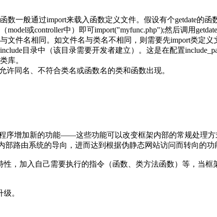
import来载入函数定义文件。假设有个getdate的函数定义（函数
del或controller中）即可import("myfunc.php");然后调用getd
与文件名相同。如文件名与类名不相同，则需要先import类定义文
de目录中（该目录需要开发者建立）。这是在配置include_pat
类库。
能允许同名、不符合类名或函数名的类和函数出现。
。
为应用程序增加新的功能——这些功能可以改变框架内部的常规处理
lter来改变框架内部路由系统的导向，进而达到根据伪静态网站访问而转向的
特性，加入自己需要执行的指令（函数、类方法函数）等，当框
升级。