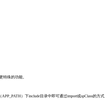
和更特殊的功能。
下include目录中即可通过import或spClass的方式