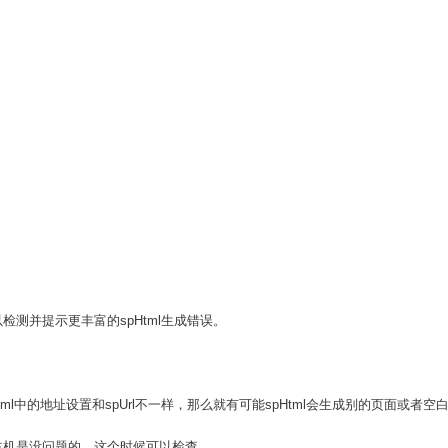
以检测并提示更丰富的spHtml生成错误。
pHtml中的地址设置和spUrl不一样，那么就有可能spHtml会生成别的页面或者
主机是没问题的，这个时候可以检查