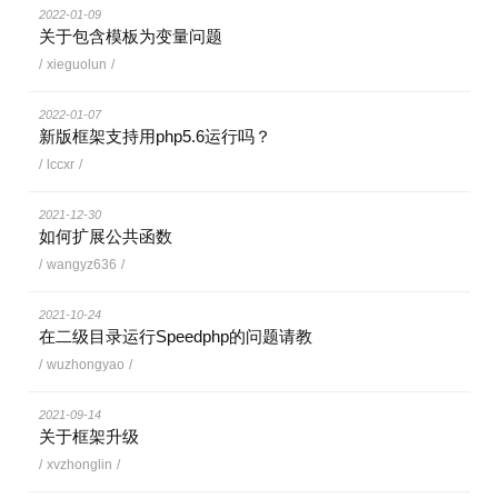
2022-01-09
关于包含模板为变量问题
/
xieguolun
/
2022-01-07
新版框架支持用php5.6运行吗？
/
lccxr
/
2021-12-30
如何扩展公共函数
/
wangyz636
/
2021-10-24
在二级目录运行Speedphp的问题请教
/
wuzhongyao
/
2021-09-14
关于框架升级
/
xvzhonglin
/