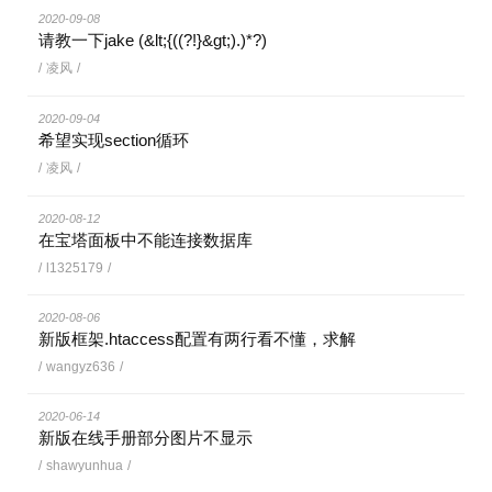
2020-09-08
请教一下jake (&lt;{((?!}&gt;).)*?)
/
凌风
/
2020-09-04
希望实现section循环
/
凌风
/
2020-08-12
在宝塔面板中不能连接数据库
/
l1325179
/
2020-08-06
新版框架.htaccess配置有两行看不懂，求解
/
wangyz636
/
2020-06-14
新版在线手册部分图片不显示
/
shawyunhua
/