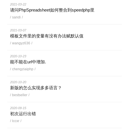
2021-03-22
请问PhpSpreadsheet如何整合到speedphp里
/
sandi
/
2021-03-07
模板文件里的变量有没有办法赋默认值
/
wangyz636
/
2020-10-23
能不能在url中增加.
/
chengziaiphp
/
2020-10-20
新版的怎么实现多多语言？
/
bestseller
/
2020-09-15
初次运行出错
/
lccxr
/